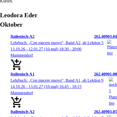
Kursen.
Leodora
Eder
Oktober
Italienisch A2
262.40903.04
Lehrbuch: „Con piacere nuovo“, Band A2, ab Lektion 5
13.10.26 - 12.01.27
(10-mal)
18:30
- 20:00
Mammendorf
Italienisch A1
262.40901.08
Lehrbuch: „Con piacere nuovo“, Band A1, ab Lektion 9
14.10.26 - 13.01.27
(10-mal)
16:45
- 18:15
Mammendorf
Italienisch A2
262.40903.05