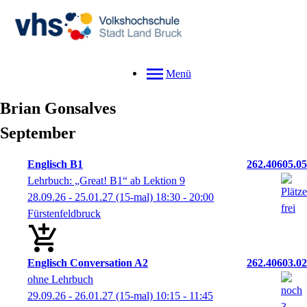
Menü
Brian
Gonsalves
September
Englisch B1
262.40605.05
Lehrbuch: „Great! B1“ ab Lektion 9
28.09.26 - 25.01.27
(15-mal)
18:30
- 20:00
Fürstenfeldbruck
Englisch Conversation A2
262.40603.02
ohne Lehrbuch
29.09.26 - 26.01.27
(15-mal)
10:15
- 11:45