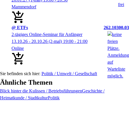
Mammendorf
@ ETFs
262.10300.03
2-tägiges Online-Seminar für Anfänger
13.10.26 - 20.10.26
(2-mal)
19:00
- 21:00
Online
Politik / Umwelt / Gesellschaft
Ähnliche Themen
Blick hinter die Kulissen / Betriebsführungen
Geschichte /
Heimatkunde / Stadtkultur
Politik