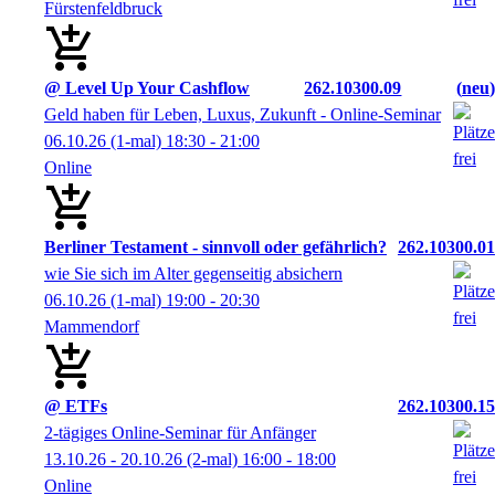
Fürstenfeldbruck
@ Level Up Your Cashflow
262.10300.09
neu
Geld haben für Leben, Luxus, Zukunft - Online-Seminar
06.10.26
(1-mal)
18:30
- 21:00
Online
Berliner Testament - sinnvoll oder gefährlich?
262.10300.01
wie Sie sich im Alter gegenseitig absichern
06.10.26
(1-mal)
19:00
- 20:30
Mammendorf
@ ETFs
262.10300.15
2-tägiges Online-Seminar für Anfänger
13.10.26 - 20.10.26
(2-mal)
16:00
- 18:00
Online