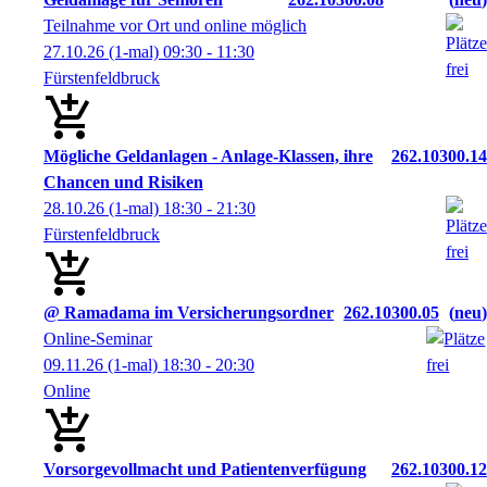
Teilnahme vor Ort und online möglich
27.10.26
(1-mal)
09:30
- 11:30
Fürstenfeldbruck
Mögliche Geldanlagen - Anlage-Klassen, ihre
262.10300.14
Chancen und Risiken
28.10.26
(1-mal)
18:30
- 21:30
Fürstenfeldbruck
@ Ramadama im Versicherungsordner
262.10300.05
neu
Online-Seminar
09.11.26
(1-mal)
18:30
- 20:30
Online
Vorsorgevollmacht und Patientenverfügung
262.10300.12