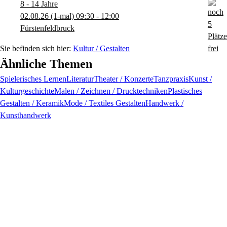
8 - 14 Jahre
02.08.26
(1-mal)
09:30
- 12:00
Fürstenfeldbruck
Kultur / Gestalten
Ähnliche Themen
Spielerisches Lernen
Literatur
Theater / Konzerte
Tanzpraxis
Kunst /
Kulturgeschichte
Malen / Zeichnen / Drucktechniken
Plastisches
Gestalten / Keramik
Mode / Textiles Gestalten
Handwerk /
Kunsthandwerk