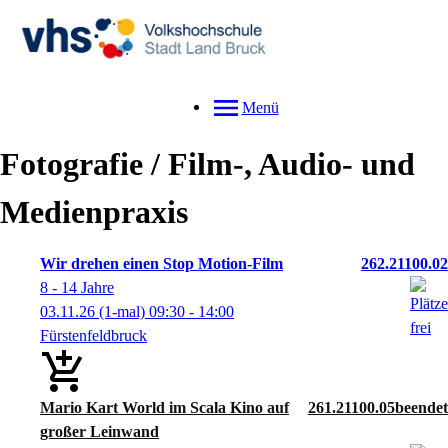
Menü
Fotografie / Film-, Audio- und
Medienpraxis
Wir drehen einen Stop Motion-Film
262.21100.02
8 - 14 Jahre
03.11.26
(1-mal)
09:30
- 14:00
Fürstenfeldbruck
Mario Kart World im Scala Kino auf
261.21100.05
großer Leinwand