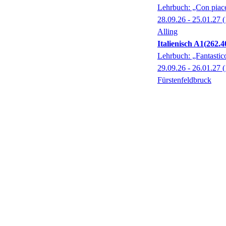
Lehrbuch: „Con piac
28.09.26 - 25.01.27
(
Alling
Italienisch A1
262.4
Lehrbuch: „Fantastic
29.09.26 - 26.01.27
(
Fürstenfeldbruck