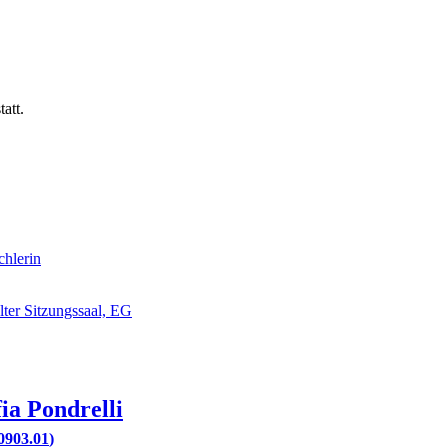
tatt.
chlerin
lter Sitzungssaal, EG
fia
Pondrelli
0903.01