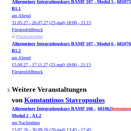
Allgemeiner Integrationskurs BAMF 107 - Modul 5 -
681075
B1.1
am Abend
31.05.27 - 26.07.27
(25-mal)
18:00
- 21:15
Fürstenfeldbruck
Allgemeiner Integrationskurs BAMF 107 - Modul 6 -
681076
B1.2
am Abend
15.09.27 - 17.11.27
(25-mal)
18:00
- 21:15
Fürstenfeldbruck
Weitere Veranstaltungen
von
Konstantinos
Stavropoulos
Allgemeiner Integrationskurs BAMF 106 -
681062
Modul 2 - A1.2
am Nachmittag
15.07.26 - 30.09.26
(20-mal)
13:45
- 17:45