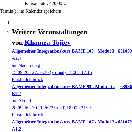
Kursgebühr: 420,00 €
Termin(e) im Kalender speichern
Weitere Veranstaltungen
von
Khamza
Tojiev
Allgemeiner Integrationskurs BAMF 105 - Modul 3 -
681053
A2.1
am Nachmittag
15.09.26 - 27.10.26
(25-mal)
14:00
- 17:15
Fürstenfeldbruck
Allgemeiner Integrationskurs BAMF 98 - Modul 6 -
68986
B1.2
am Abend
28.09.26 - 30.11.26
(25-mal)
18:00
- 21:15
Fürstenfeldbruck
Allgemeiner Integrationskurs BAMF 107 - Modul 2 -
681072
A1.2