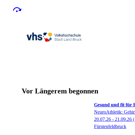
Vor Längerem begonnen
Gesund und fit für
NeuroAthletik: Gehir
20.07.26 - 21.09.26
(
Fürstenfeldbruck