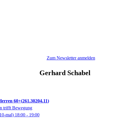
Zum Newsletter anmelden
Gerhard
Schabel
 Herren 60+
261.30204.11
n trifft Bewegung
10-mal)
18:00
- 19:00