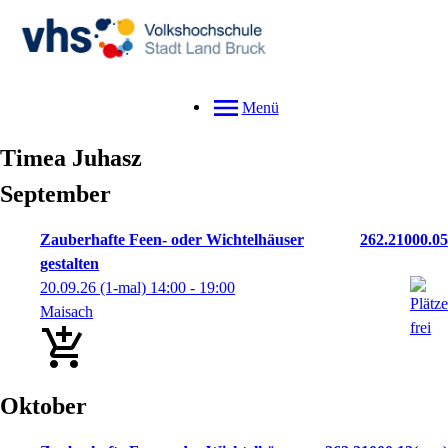
Menü
Timea
Juhasz
September
Zauberhafte Feen- oder Wichtelhäuser
262.21000.05
gestalten
20.09.26
(1-mal)
14:00
- 19:00
Maisach
Oktober