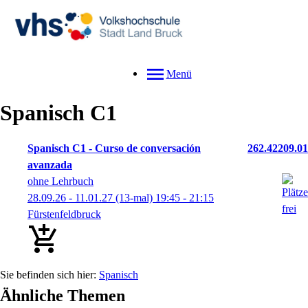
Menü
Spanisch C1
Spanisch C1 - Curso de conversación
262.42209.01
avanzada
ohne Lehrbuch
28.09.26 - 11.01.27
(13-mal)
19:45
- 21:15
Fürstenfeldbruck
Spanisch
Ähnliche Themen