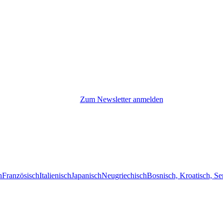
Zum Newsletter anmelden
h
Französisch
Italienisch
Japanisch
Neugriechisch
Bosnisch, Kroatisch, Se