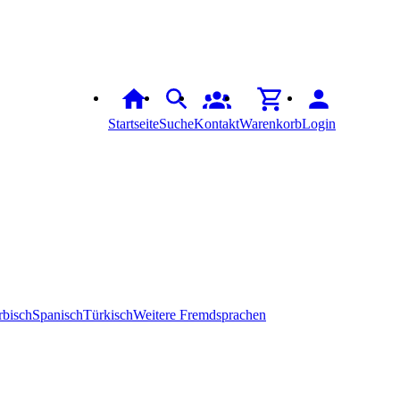
Startseite
Suche
Kontakt
Warenkorb
Login
rbisch
Spanisch
Türkisch
Weitere Fremdsprachen