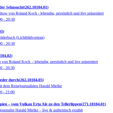
er Sehnsucht
262.10104.01
show von Roland Koch - lebendig, persönlich und live präsentiert
00
- 20:30
03
ilderbuch (Lichtbildvortrag)
00
- 20:30
104.02
g von Roland Koch - lebendig, persönlich und live präsentiert
00
- 20:30
ieder durch
262.10104.05
t dem Reisejournalisten Harald Mielke
00
- 21:00
ien – vom Vulkan Erta Ale zu den Tellerlippen
271.10104.01
journalist Harald Mielke – live & authentisch erzählt