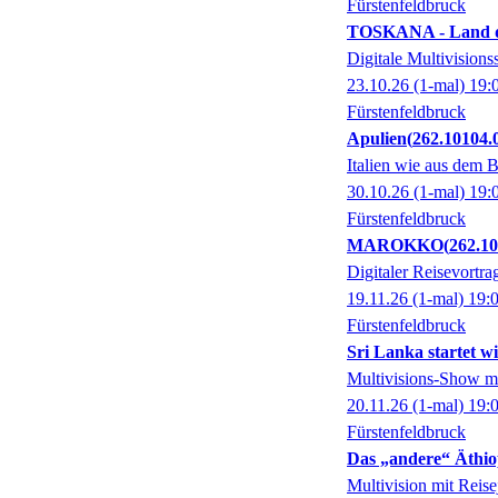
Fürstenfeldbruck
TOSKANA - Land d
Digitale Multivisions
23.10.26
(1-mal)
19:
Fürstenfeldbruck
Apulien
262.10104.
Italien wie aus dem B
30.10.26
(1-mal)
19:
Fürstenfeldbruck
MAROKKO
262.10
Digitaler Reisevortra
19.11.26
(1-mal)
19:
Fürstenfeldbruck
Sri Lanka startet w
Multivisions-Show mi
20.11.26
(1-mal)
19:
Fürstenfeldbruck
Das „andere“ Äthiop
Multivision mit Reise