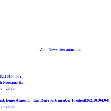
Zum Newsletter anmelden
62.10104.06
ch Nordamerika
00
- 20:30
ad, keine Ahnung – Ein Reisevortrag über Freiheit
262.10104.04
30
- 20:00