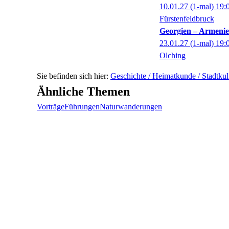
10.01.27
(1-mal)
19:
Fürstenfeldbruck
Georgien – Armenie
23.01.27
(1-mal)
19:
Olching
Geschichte / Heimatkunde / Stadtkul
Ähnliche Themen
Vorträge
Führungen
Naturwanderungen