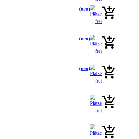
neu
neu
neu