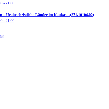
00
- 21:00
n – Uralte christliche Länder im Kaukasus
271.10104.02
00
- 21:00
tur