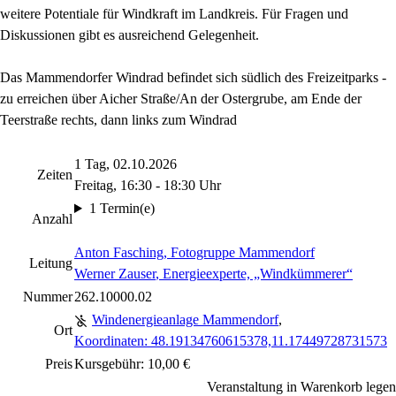
weitere Potentiale für Windkraft im Landkreis. Für Fragen und
Diskussionen gibt es ausreichend Gelegenheit.
Das Mammendorfer Windrad befindet sich südlich des Freizeitparks -
zu erreichen über Aicher Straße/An der Ostergrube, am Ende der
Teerstraße rechts, dann links zum Windrad
1 Tag, 02.10.2026
Zeiten
Freitag, 16:30 - 18:30 Uhr
1 Termin(e)
Anzahl
Anton Fasching
, Fotogruppe Mammendorf
Leitung
Werner Zauser
, Energieexperte, „Windkümmerer“
Nummer
262.10000.02
Windenergieanlage Mammendorf
,
Ort
Koordinaten: 48.19134760615378,11.17449728731573
Preis
Kursgebühr: 10,00 €
Veranstaltung in Warenkorb legen