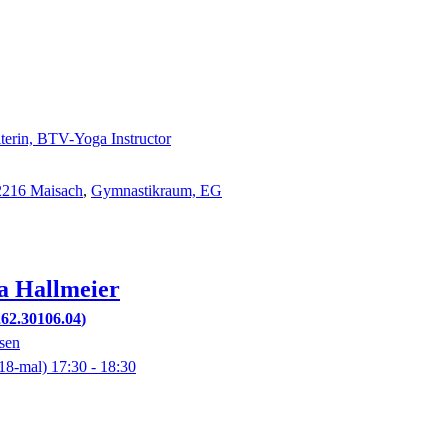
iterin, BTV-Yoga Instructor
82216 Maisach
,
Gymnastikraum, EG
a
Hallmeier
262.30106.04
sen
18-mal)
17:30
- 18:30