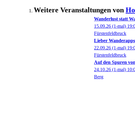
Weitere Veranstaltungen von
Ho
Wanderlust statt W
15.09.26
(1-mal)
19:
Fürstenfeldbruck
Lieber Wanderapps
22.09.26
(1-mal)
19:
Fürstenfeldbruck
Auf den Spuren von
24.10.26
(1-mal)
10:
Berg