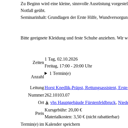
Zu Beginn wird eine kleine, sinnvolle Ausrüstung vorgest
Notfall geübt.
Seminarinhalt: Grundlagen der Erste Hilfe, Wundversorgun
Bitte geeignete Kleidung und feste Schuhe anziehen. Wir
1 Tag, 02.10.2026
Zeiten
Freitag, 17:00 - 20:00 Uhr
1 Termin(e)
Anzahl
Leitung
Horst Knedlik-Präpst
, Rettungsassistent, Erst
Nummer
262.10103.07
Ort
vhs Hauptgebäude Fürstenfeldbruck
,
Niede
Kursgebühr: 20,00 €
Preis
Materialkosten: 3,50 €
(nicht rabattierbar)
Termin(e) im Kalender speichern