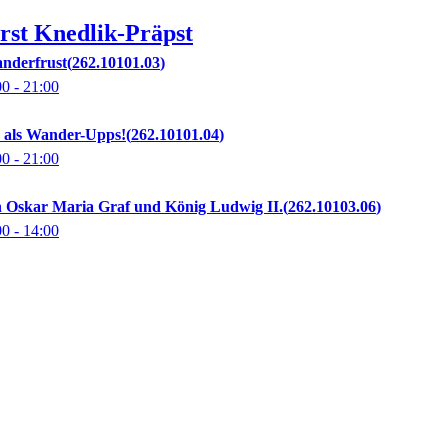
rst
Knedlik-Präpst
anderfrust
262.10101.03
00
- 21:00
 als Wander-Upps!
262.10101.04
00
- 21:00
 Oskar Maria Graf und König Ludwig II.
262.10103.06
00
- 14:00