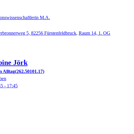
nswissenschaftlerin M.A.
rbronnerweg 5, 82256 Fürstenfeldbruck
,
Raum 14, 1. OG
bine
Jörk
m Alltag
262.50101.17
eben
45
- 17:45