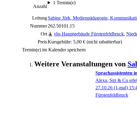
1 Termin(e)
Anzahl
Leitung
Sabine Jörk
, Medienpädagogin, Kommunikatio
Nummer
262.50101.15
Ort
vhs Hauptgebäude Fürstenfeldbruck
,
Niede
Preis
Kursgebühr: 5,00 €
(nicht rabattierbar)
Termin(e) im Kalender speichern
Weitere Veranstaltungen von
Sa
Sprachassistenten i
Alexa, Siri & Co erl
27.10.26
(1-mal)
15:
Fürstenfeldbruck