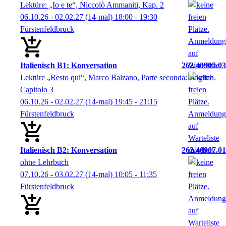
Lektüre: „Io e te“, Niccolò Ammaniti, Kap. 2
06.10.26 - 02.02.27
(14-mal)
18:00
- 19:30
Fürstenfeldbruck
Italienisch B1: Konversation
262.40905.03
Lektüre „Resto qui“, Marco Balzano, Parte seconda:
Capitolo 3
06.10.26 - 02.02.27
(14-mal)
19:45
- 21:15
Fürstenfeldbruck
Italienisch B2: Konversation
262.40907.01
ohne Lehrbuch
07.10.26 - 03.02.27
(14-mal)
10:05
- 11:35
Fürstenfeldbruck