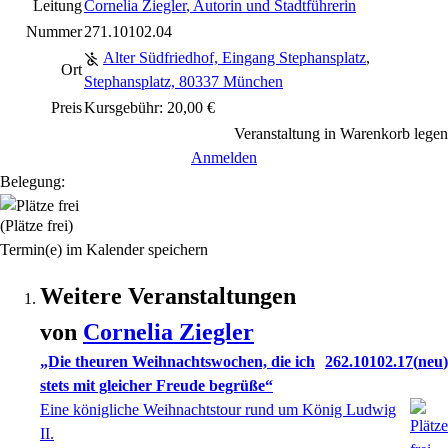
Leitung
Cornelia Ziegler
, Autorin und Stadtführerin
Nummer
271.10102.04
Alter Südfriedhof, Eingang Stephansplatz
,
Ort
Stephansplatz, 80337 München
Preis
Kursgebühr: 20,00 €
Veranstaltung in Warenkorb legen
Anmelden
Belegung:
(Plätze frei)
Termin(e) im Kalender speichern
Weitere Veranstaltungen
von
Cornelia
Ziegler
„Die theuren Weihnachtswochen, die ich
262.10102.17
neu
stets mit gleicher Freude begrüße“
Eine königliche Weihnachtstour rund um König Ludwig
II.