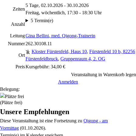
5 Tage, 02.10.2026 - 30.10.2026
Zeiten
Freitag, wöchentlich, 17:30 - 18:30 Uhr
5 Termin(e)
Anzahl
Leitung
Gina Bellini
, med. Qigong-Trainerin
Nummer
262.30108.11
Kloster Fürstenfeld, Haus 10
,
Fürstenfeld 10 b, 82256
Ort
Fürstenfeldbruck
,
Gruppenraum 4, 2. OG
Preis
Kursgebühr: 34,00 €
Veranstaltung in Warenkorb legen
Anmelden
Belegung:
(Plätze frei)
Unsere Empfehlungen
Diese Veranstaltung
ist eine Fortsetzung zu
Qigong - am
Vormittag
(01.10.2026)
.
Termin(e) im Kalender speichern