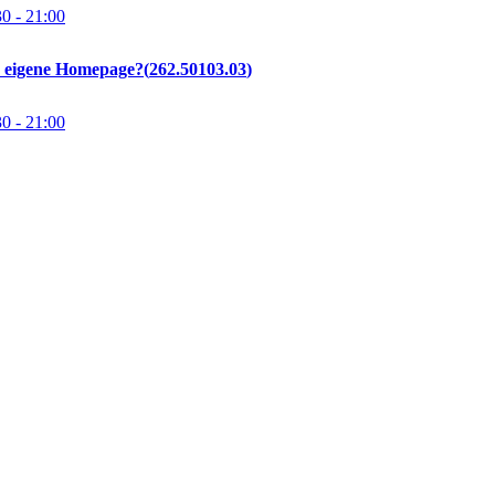
30
- 21:00
e eigene Homepage?
262.50103.03
30
- 21:00