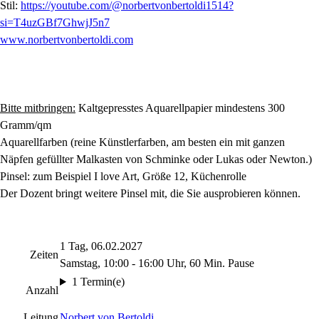
Stil:
https://youtube.com/@norbertvonbertoldi1514?
si=T4uzGBf7GhwjJ5n7
www.norbertvonbertoldi.com
Bitte mitbringen:
Kaltgepresstes Aquarellpapier mindestens 300
Gramm/qm
Aquarellfarben (reine Künstlerfarben, am besten ein mit ganzen
Näpfen gefüllter Malkasten von Schminke oder Lukas oder Newton.)
Pinsel: zum Beispiel I love Art, Größe 12, Küchenrolle
Der Dozent bringt weitere Pinsel mit, die Sie ausprobieren können.
1 Tag, 06.02.2027
Zeiten
Samstag, 10:00 - 16:00 Uhr, 60 Min. Pause
1 Termin(e)
Anzahl
Leitung
Norbert von Bertoldi