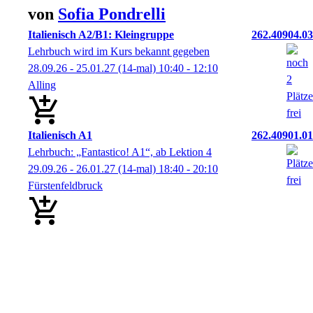
von
Sofia
Pondrelli
Italienisch A2/B1: Kleingruppe
262.40904.03
Lehrbuch wird im Kurs bekannt gegeben
28.09.26 - 25.01.27
(14-mal)
10:40
- 12:10
Alling
Italienisch A1
262.40901.01
Lehrbuch: „Fantastico! A1“, ab Lektion 4
29.09.26 - 26.01.27
(14-mal)
18:40
- 20:10
Fürstenfeldbruck