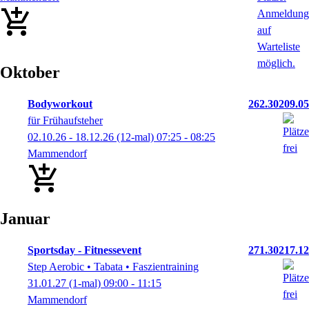
Oktober
Bodyworkout
262.30209.05
für Frühaufsteher
02.10.26 - 18.12.26
(12-mal)
07:25
- 08:25
Mammendorf
Januar
Sportsday - Fitnessevent
271.30217.12
Step Aerobic • Tabata • Faszientraining
31.01.27
(1-mal)
09:00
- 11:15
Mammendorf