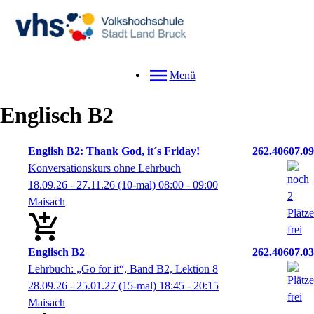
Menü
Englisch B2
English B2: Thank God, it´s Friday!
262.40607.09
Konversationskurs ohne Lehrbuch
18.09.26 - 27.11.26
(10-mal)
08:00
- 09:00
Maisach
Englisch B2
262.40607.03
Lehrbuch: „Go for it“, Band B2, Lektion 8
28.09.26 - 25.01.27
(15-mal)
18:45
- 20:15
Maisach