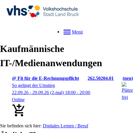
Menü
Kaufmännische
IT-/Medienanwendungen
@ Fit für die E-Rechnungspflicht
262.50204.01
neu
So gelingt der Umstieg
22.09.26 - 29.09.26
(2-mal)
18:00
- 20:00
Online
Digitales Lernen / Beruf