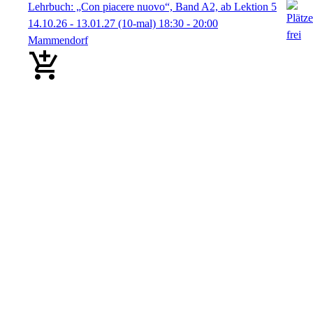
Lehrbuch: „Con piacere nuovo“, Band A2, ab Lektion 5
14.10.26 - 13.01.27
(10-mal)
18:30
- 20:00
Mammendorf