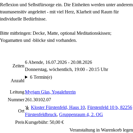
Reflexion und Selbstfürsorge ein. Die Einheiten werden unter anderem
traumasensitiv angeleitet - mit viel Herz, Klarheit und Raum für
individuelle Bedürfnisse.
Bitte mitbringen: Decke, Matte, optional Meditationskissen;
Yogamatten und -blöcke sind vorhanden.
6 Abende, 16.07.2026 - 20.08.2026
Zeiten
Donnerstag, wöchentlich, 19:00 - 20:15 Uhr
6 Termin(e)
Anzahl
Leitung
Myrjam Glas
, Yogalehrerin
Nummer
261.30102.07
Kloster Fürstenfeld, Haus 10
,
Fürstenfeld 10 b, 82256
Ort
Fürstenfeldbruck
,
Gruppenraum 4, 2. OG
Preis
Kursgebühr: 50,00 €
Veranstaltung in Warenkorb legen