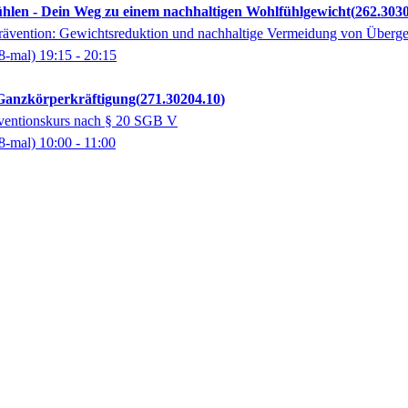
ühlen - Dein Weg zu einem nachhaltigen Wohlfühlgewicht
262.3030
rävention: Gewichtsreduktion und nachhaltige Vermeidung von Übergewi
8-mal)
19:15
- 20:15
- Ganzkörperkräftigung
271.30204.10
räventionskurs nach § 20 SGB V
8-mal)
10:00
- 11:00