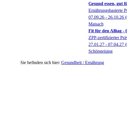
Gesund essen, gut f
Ernährungsbasierte P
07.09.26 - 26.10.26
(
Maisach
Fit für den Alltag 
ZPP-zertifizierter P
27.01.27 - 07.04.27
(
Schöngeising
Gesundheit / Ernährung