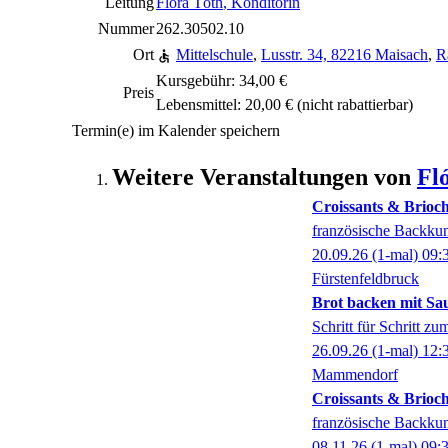
Leitung
Flóra Tóth
, Konditorin
Nummer
262.30502.10
Ort
Mittelschule
,
Lusstr. 34, 82216 Maisach
,
R
Kursgebühr: 34,00 €
Preis
Lebensmittel: 20,00 €
(nicht rabattierbar)
Termin(e) im Kalender speichern
Weitere Veranstaltungen von
Fl
Croissants & Brioc
französische Backkun
20.09.26
(1-mal)
09:
Fürstenfeldbruck
Brot backen mit Sau
Schritt für Schritt z
26.09.26
(1-mal)
12:
Mammendorf
Croissants & Brioc
französische Backkun
08.11.26
(1-mal)
09: