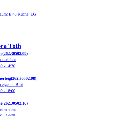
aum: E 48 Küche, EG
óra
Tóth
he
262.30502.09
st erleben
30
- 14:30
erteig
262.30502.08
um eigenen Brot
30
- 18:00
he
262.30502.16
st erleben
30
- 14:30