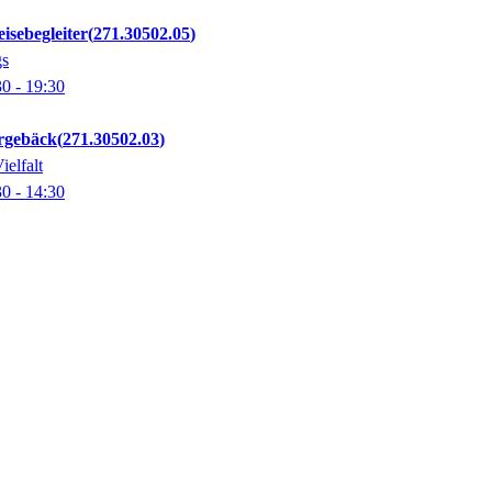
isebegleiter
271.30502.05
gs
30
- 19:30
rgebäck
271.30502.03
ielfalt
30
- 14:30