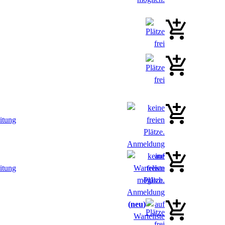
itung
itung
neu