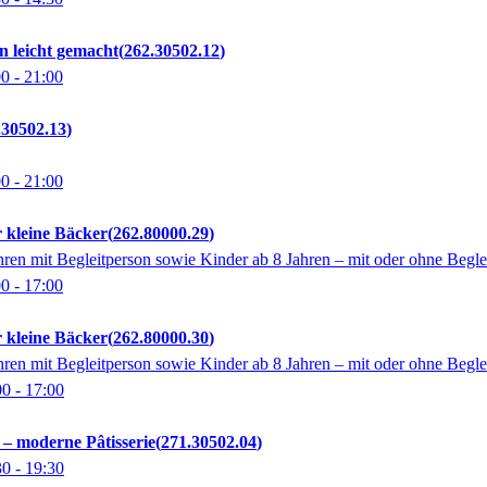
n leicht gemacht
262.30502.12
00
- 21:00
.30502.13
00
- 21:00
 kleine Bäcker
262.80000.29
hren mit Begleitperson sowie Kinder ab 8 Jahren – mit oder ohne Begle
00
- 17:00
 kleine Bäcker
262.80000.30
hren mit Begleitperson sowie Kinder ab 8 Jahren – mit oder ohne Begle
00
- 17:00
s – moderne Pâtisserie
271.30502.04
30
- 19:30